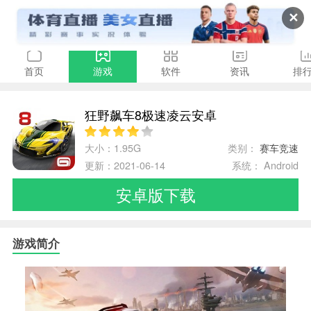
✕
首页
游戏
软件
资讯
排
狂野飙车8极速凌云安卓
大小：1.95G
类别：
赛车竞速
更新：2021-06-14
系统： Android
安卓版下载
游戏简介