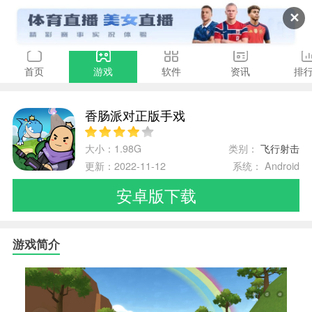
✕
首页
游戏
软件
资讯
排
香肠派对正版手戏
大小：1.98G
类别：
飞行射击
更新：2022-11-12
系统： Android
安卓版下载
游戏简介