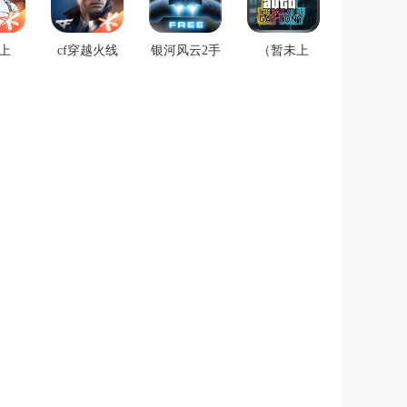
载
上
cf穿越火线
银河风云2手
（暂未上
pubg
枪战王者抢
游版下载
线）侠盗无
e国际
先服安卓版
双0.3游戏秘
版
籍正式版