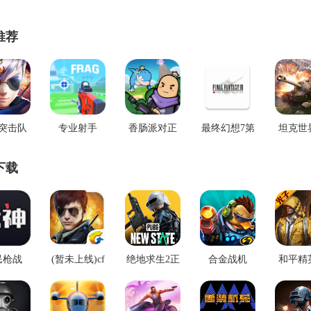
推荐
突击队
专业射手
香肠派对正
最终幻想7第
坦克世
游戏
FRAG
版手戏
一士兵app
击战安
下载
民枪战
(暂未上线)cf
绝地求生2正
合金战机
和平精
穿越火线手
版(pubg2)绿
机
机版
色版下载