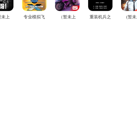
暂未上
专业模拟飞
（暂未上
重装机兵之
(暂未
war1死
行9中文版下
线）孤胆车
机甲咆哮单
线)2021
战正版
载
神维加斯网
机版
Mobil
下载
游版
免费