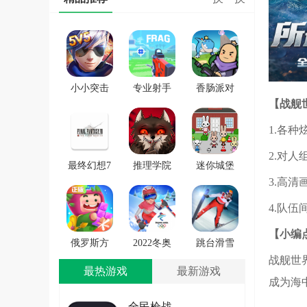
小小突击
专业射手
香肠派对
【战舰
队游戏
FRAG
正版手戏
1.各
2.对
最终幻想7
推理学院
迷你城堡
3.高
第一士兵
手游安卓
小镇新房
app
版
游戏
4.队
【小编
俄罗斯方
2022冬奥
跳台滑雪
战舰世
块环游记
滑雪冒险
大冒险
最热游戏
最新游戏
2022
（OlympicGamesJam2022）
SkiJumpingPro
成为海
安卓版
全民枪战