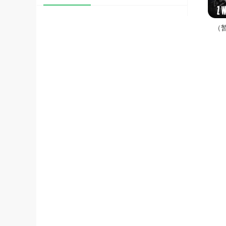
（
线）z
亡之