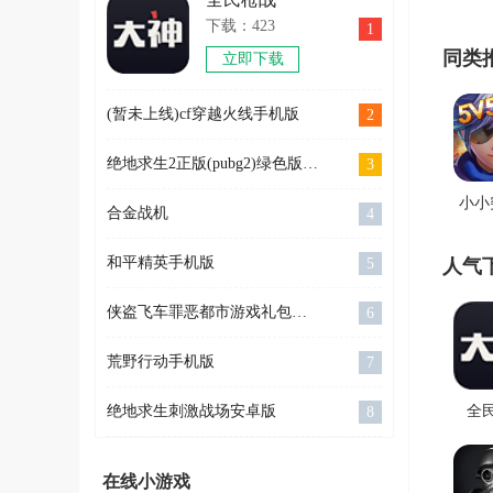
下载：423
1
同类
立即下载
(暂未上线)cf穿越火线手机版
2
绝地求生2正版(pubg2)绿色版下载
3
小小
合金战机
4
和平精英手机版
5
人气
侠盗飞车罪恶都市游戏礼包正版下载
6
荒野行动手机版
7
全
绝地求生刺激战场安卓版
8
在线小游戏