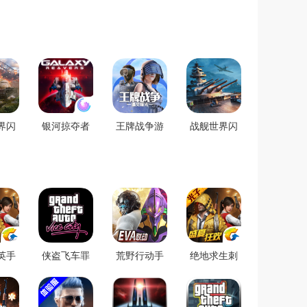
界闪
银河掠夺者
王牌战争游
战舰世界闪
卓版
手游2022
戏2022
击战手游
2022
英手
侠盗飞车罪
荒野行动手
绝地求生刺
版
恶都市游戏
机版
激战场安卓
礼包正版下
版