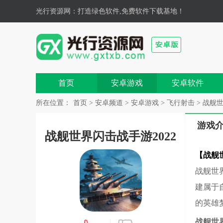
光行资源网
：打造绿色软件,免费软件下载基地！
首页
安卓游戏
安卓软件
所在位置：
首页
>
安卓频道
>
安卓游戏
>
飞行射击
> 战舰世
游戏
战舰世界闪击战手游2022
【战舰
战舰世
建属于
的英雄
战舰世