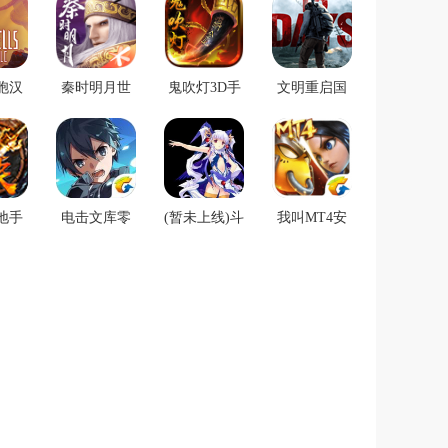
胞汉
秦时明月世
鬼吹灯3D手
文明重启国
下载
界手游正版
游正版下载
际服下载
同步巨
下载v1.00.0
v1.3.0.0安卓
v1.0.4
起)
公测版(附资
版
源包预下载)
地手
电击文库零
(暂未上线)斗
我叫MT4安
.0.0
境交错安卓
神都市3
卓版