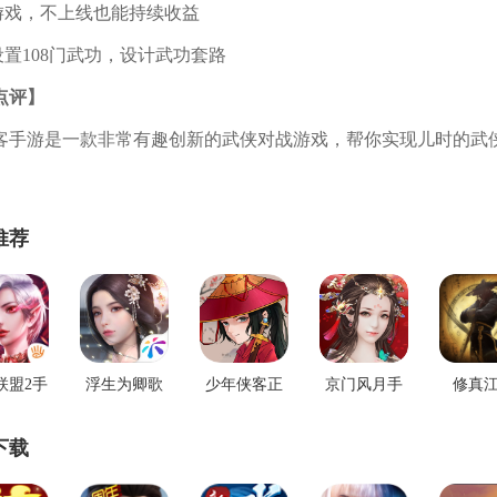
机游戏，不上线也能持续收益
设置108门武功，设计武功套路
点评】
客手游是一款非常有趣创新的武侠对战游戏，帮你实现儿时的武
推荐
联盟2手
浮生为卿歌
少年侠客正
京门风月手
修真
游
安卓版
版手游
游最新版
202
下载