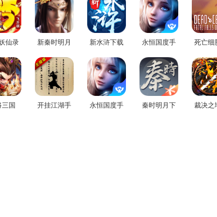
妖仙录
新秦时明月
新水浒下载
永恒国度手
死亡细
正版下
正版手游下
v1.0.0(暂未
游正版下载
化版
0.0变态
载v1.0.18正
上线)
v1.0.0
v1.6(
版
版
人的崛
将三国
开挂江湖手
永恒国度手
秦时明月下
裁决之
.0.0
游下载v1.9.3
游下载v1.0.0
载v6.8.6
游下载v1
正版