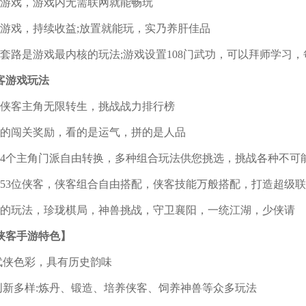
机游戏，游戏内无需联网就能畅玩
机游戏，持续收益;放置就能玩，实乃养肝佳品
功套路是游戏最内核的玩法;游戏设置108门武功，可以拜师学习，
客游戏玩法
年侠客主角无限转生，挑战战力排行榜
富的闯关奖励，看的是运气，拼的是人品
达4个主角门派自由转换，多种组合玩法供您挑选，挑战各种不可
达53位侠客，侠客组合自由搭配，侠客技能万般搭配，打造超级
富的玩法，珍珑棋局，神兽挑战，守卫襄阳，一统江湖，少侠请
侠客手游特色】
风武侠色彩，具有历史韵味
法创新多样:炼丹、锻造、培养侠客、饲养神兽等众多玩法