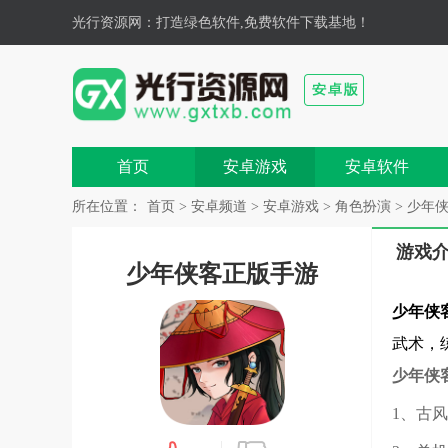
光行资源网
：打造绿色软件,免费软件下载基地！
首页
安卓游戏
安卓软件
所在位置：
首页
>
安卓频道
>
安卓游戏
>
角色扮演
> 少年侠
游戏
少年侠客正版手游
少年侠
武术，
少年侠
1、古