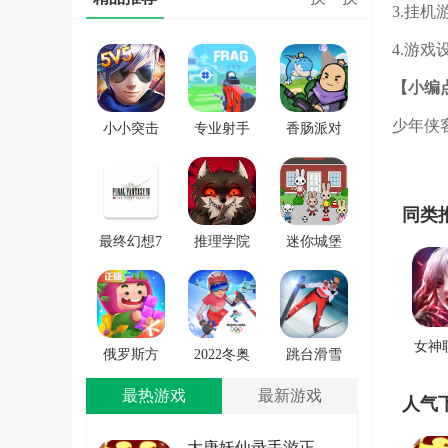
3.挂
4.游戏
【小编
少年侠
小小突击
专业射手
香肠派对
队游戏
FRAG
正版手戏
同类
最终幻想7
推理学院
迷你城堡
第一士兵
手游安卓
小镇新房
app
版
游戏
女神
俄罗斯方
2022冬奥
跳台滑雪
块环游记
滑雪冒险
大冒险
最热游戏
最新游戏
人气
2022
（OlympicGamesJam2022）
SkiJumpingPro
安卓版
大唐妖仙录手游正