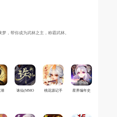
侠梦，帮你成为武林之主，称霸武林。
江湖
诛仙(MMO
桃花源记手
星界编年史
2
手游)
游
手游版