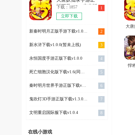
版下载v1.0.0变态版
下载：1857
1
立即下载
大唐
新秦时明月正版手游下载v1.0.18正版
2
手游
载v1.
新水浒下载v1.0.0(暂未上线)
3
永恒国度手游正版下载v1.0.0
4
悍
死亡细胞汉化版下载v1.6(同步巨人的崛起)
5
v1
秦时明月世界手游正版下载v1.00.0公测版(附资源包预下载)
6
鬼吹灯3D手游正版下载v1.3.0.0安卓版
7
文明重启国际服下载v1.0.4
8
在线小游戏