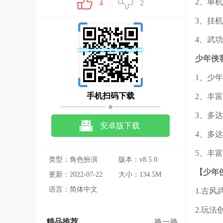
2、单
4
2
3、挂
4、武
少年侠
1、少
手机扫码下载
2、丰
3、多
安卓版下载
4、多
5、丰
类型：角色扮演
版本：v8.5.0
【少年
更新：2022-07-22
大小：134.5M
语言：简体中文
1.古
2.玩
精品推荐
换一换