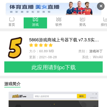
✕
首页
游戏
软件
资讯
排
5866游戏商城上号器下载 v7.3.5实用版
大小：60.89 MB
类别：
游戏补丁
更新：2021-08-28
系统： WinAll
此应用请到pc下载
游戏简介