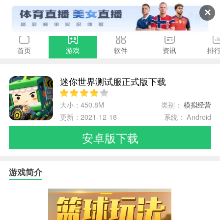
✕
首页
游戏
软件
资讯
排
迷你世界测试服正式版下载
大小：450.8M
类别：
模拟经营
更新：2021-12-18
系统： Android
安卓版下载
游戏简介