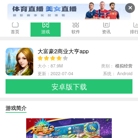
✕
首页
游戏
软件
资讯
排
大富豪2商业大亨app
大小：87.9M
类别：
模拟经营
更新：2022-07-04
系统： Android
安卓版下载
游戏简介