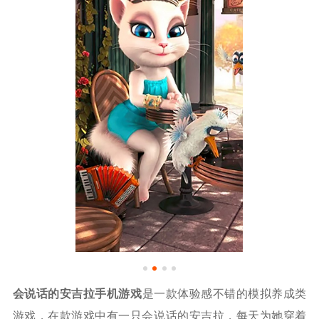
会说话的安吉拉手机游戏
是一款体验感不错的模拟养成类
游戏，在款游戏中有一只会说话的安吉拉，每天为她穿着