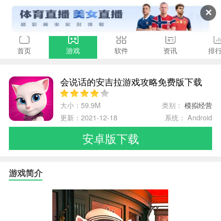
✕
首页
游戏
软件
资讯
排
会说话的安吉拉游戏攻略免费版下载
大小：59.9M
类别：
模拟经营
更新：2021-12-18
系统： Android
安卓版下载
游戏简介