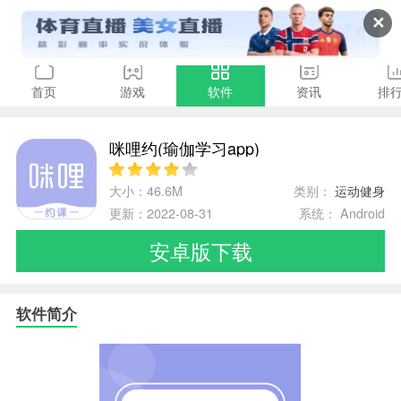
✕
首页
游戏
软件
资讯
排
咪哩约(瑜伽学习app)
大小：46.6M
类别：
运动健身
更新：2022-08-31
系统： Android
安卓版下载
软件简介