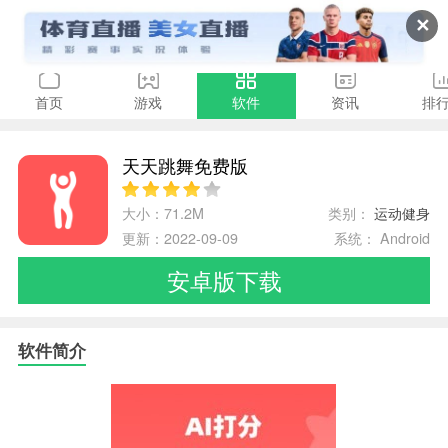
✕
首页
游戏
软件
资讯
排
天天跳舞免费版
大小：71.2M
类别：
运动健身
更新：2022-09-09
系统： Android
安卓版下载
软件简介