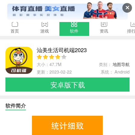
✕
首页
游戏
软件
资讯
排
汕美生活司机端2023
大小：47.7M
类别：
地图导航
更新：2023-02-22
系统： Android
安卓版下载
软件简介