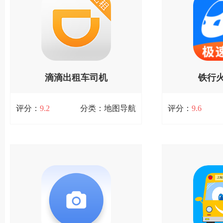
手机客户端，青桔单车app致力于提供
应用工具app。
查看详情
查
便捷、可靠、普惠、绿色的共享单车、
引擎抢票系统，全
电单车服务，提升城市整体交
免手动输入验证码
滴滴出租车司机
铁行火
扫码立即下载
扫码
版
评分：
9.2
分类：地图导航
评分：
9.6
滴滴出租车司机版
铁行火
104.3M / 279次下载
41.81MB / 6次下
滴滴出租车司机版是一款专为众多出租
铁行火车票app
车驾驶员量身定做的手机端运用，众多
为您提供最全面的
驾驶员老师傅能够根据这款手机软件轻
购票服务！软件整
查看详情
查
轻松松接单子。现阶段中国手机打车软
票信息，包括高铁
件服务项目较大服务平台，
等类型，无论您想