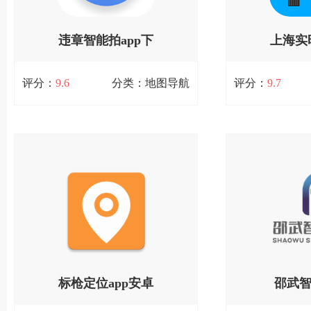
违章智能拍app下
上海实
扫码立即下载
扫码
载
评分：
9.6
分类：地图导航
评分：
9.7
违章智能拍app下载
上海实
52.6M / 7次下载
3.2M / 11次下载
违章智能拍app专为用户提供全新的违
上海实时公交是一
章拍摄上传解决方案，可以随时拍摄车
打造的实用公交出
辆违章行为，即时上传到云端发送至相
为广大用户提供最
查看详情
查
关部门，有效提升交警管理效率，有助
行信息，让您的出
于同步推进道路交通安全秩序
该软件体积小巧，
标枪定位app安卓
邵武
扫码立即下载
扫码