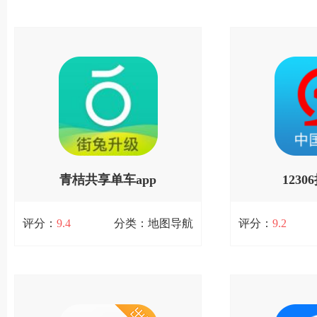
出租车计价器app安卓版
吉祥航空
37.45MB / 0次下载
87.81MB / 3次下
出租车计价器app是一款专门为出租车
吉祥航空网上值机
司机与网约代驾司机打造的计价器软
的订票软件，一般
件。该应用可以支持数万名司机同时计
为您提供优质的一
查看详情
查
费，基于行驶路径与驾驶时间地区的差
票预定、手机值机
异进行计价，同时支持随时调整
态、额外行李购买
青桔共享单车app
123
扫码立即下载
扫码
评分：
9.4
分类：地图导航
评分：
9.2
青桔共享单车app
1230
62.6MB / 5次下载
83.66MB / 7次下
青桔共享单车，一般又称滴滴青桔。
12306订票助手
青桔单车(滴滴单车)app是一款共享单车
票抢票的用户特别