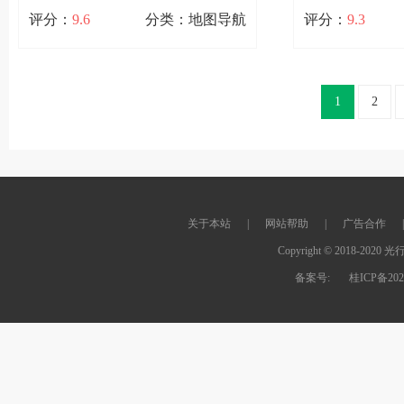
版
户端
评分：
9.6
分类：地图导航
评分：
9.3
标枪定位app安卓版
邵武智慧停
21.6M / 11次下载
50.2M / 8次下载
1
2
标枪定位app是一款专为智能手机用户
邵武智慧停车ap
打造的定位工具，它可以让你精准定位
车服务平台，为用
到任何一个位置，界面简洁易懂，功能
车管理服务。软件
查看详情
查
实用可靠，定位速度快，精准度高，让
用户更加轻松的查
定位变得更加便捷。只需要轻
要一个APP，就
关于本站
|
网站帮助
|
广告合作
|
Copyright © 2018-2020 光
备案号:
桂ICP备202
扫码立即下载
扫码