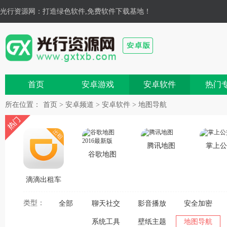
光行资源网
：打造绿色软件,免费软件下载基地！
首页
安卓游戏
安卓软件
热门
所在位置：
首页
>
安卓频道
>
安卓软件
>
地图导航
腾讯地图
掌上公
谷歌地图
2016最新版
滴滴出租车
司机版
类型：
全部
聊天社交
影音播放
安全加密
系统工具
壁纸主题
地图导航