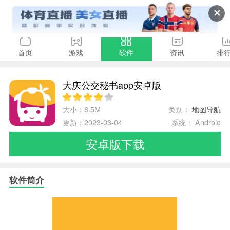
✕
首页
游戏
软件
资讯
排
大庆公交秘书app安卓版
大小：8.5M
类别：
地图导航
更新：2023-03-04
系统： Android
安卓版下载
软件简介