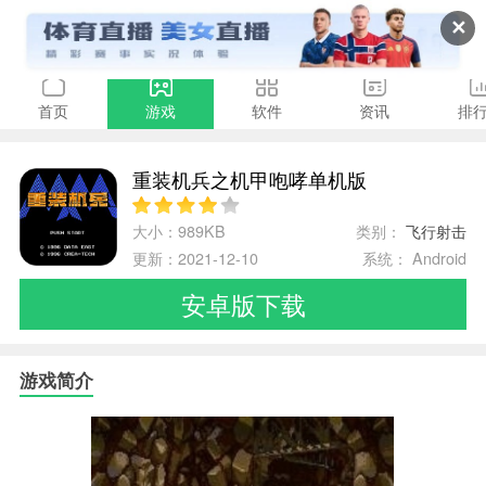
✕
首页
游戏
软件
资讯
排
重装机兵之机甲咆哮单机版
大小：989KB
类别：
飞行射击
更新：2021-12-10
系统： Android
安卓版下载
游戏简介