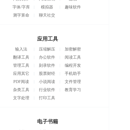
字体/字库
模拟器
趣味软件
下载
测字算命
聊天社交
应用工具
输入法
压缩解压
加密解密
翻译工具
办公软件
阅读工具
管理工具
刻录软件
编程开发
应用其它
股票财经
手机助手
PDF阅读
小说阅读
文件管理
器
器
杂类工具
行业软件
教育学习
文字处理
打印工具
电子书籍