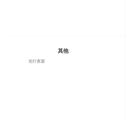
其他
光行资源
网