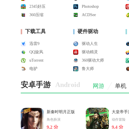
2345好压
Photoshop
360压缩
ACDSee
下载工具
硬件驱动
迅雷9
驱动人生
QQ旋风
驱动精灵
uTorrent
360驱动大师
电驴
鲁大师
安卓手游
Android
网游
单机
新秦时明月正版
大皇帝手
手游下载v1.0.18
下载v1.2
角色扮演
动作冒险
正版
版
9.2 分
9.4 分