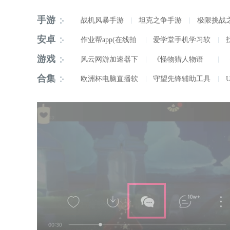
Visio2019
手游
战机风暴手游
坦克之争手游
极限挑战
NBA LIVE手游安
舰指太平洋手游
机射击手
辐
安卓
作业帮app(在线拍
爱学堂手机学习软
卓版
照解题)
西瓜皮儿童手表ap
件
云闪付收银台2022
游戏
风云网游加速器下
《怪物猎人物语
p
最新版
载 v2.0.2实用版
黑色花与红山羊 v
2：破灭之翼》vSt
死亡细胞游戏免安
合集
欧洲杯电脑直播软
守望先锋辅助工具
1.0 中文完整版
eam分流实用版
装下载 含全dlc 附
件
游戏修改器中文完
整版