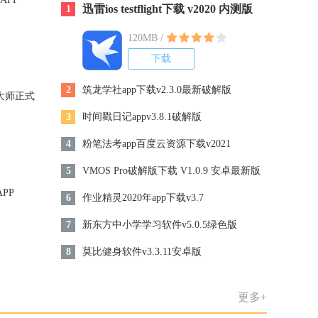
迅雷ios testflight下载 v2020 内测版
1
，令小
受
120MB /
下载
P
2
筑龙学社app下载v2.3.0最新破解版
理大师正式
移动端的
3
时间戳日记appv3.8.1破解版
软件功
图查找
4
粉笔法考app百度云资源下载v2021
导航功
息，规
5
VMOS Pro破解版下载 V1.0.9 安卓最新版
也不
app
PP
6
作业精灵2020年app下载v3.7
绍】360
专为加速
7
新东方中小学学习软件v5.0.5绿色版
而设计
360清
8
莫比健身软件v3.3.11安卓版
键加速手
让手机
更多+
】天天P
重磅推出