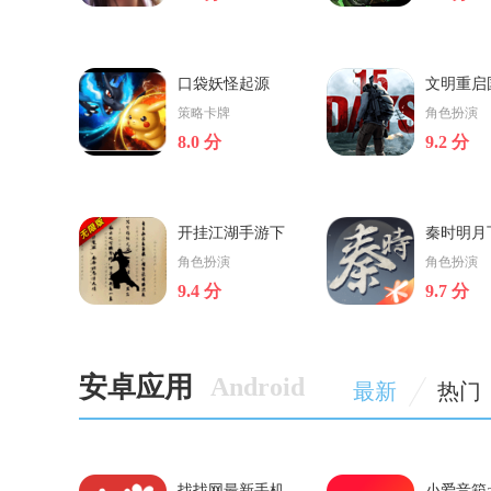
新秦时明月正版手游下载
大皇帝手游正版
口袋妖怪起源
文明重启
v1.0.18正版
v1.28.0安卓版
新秦时明月手游是一款十分
大皇帝手游最新版是
下载v1.0.
策略卡牌
角色扮演
好玩儿的角色扮演游戏的动
分好玩儿的对策类的
8.0 分
9.2 分
作类游戏。它是依据著名日
它是以三国时期为主
立即下载
立即下载
本动漫秦时明月更改而成，
合了与众不同的七宫
拥有 极高的故事情节复原
战游戏玩法，为游戏
度，众多的动漫人物，将再
打造出了一个独具特
口袋妖怪起源
文明重启国际服
度一一出场。新秦时
国策略手机游戏
开挂江湖手游下
秦时明月
v1.0.4
口袋妖怪起源安卓版下载，
文明重启手游是一款
载v1.9.3正版
v6.8.6
角色扮演
角色扮演
口袋妖怪起源 for 安卓是一款
为主题打造出的存活
9.4 分
9.7 分
卡牌对战类的手机游戏。集
游戏，选用强劲的3D
立即下载
立即下载
多种游戏玩法于一身，带给
为游戏玩家产生一个
你最棒的游戏体验。在这
大的网游世界，真正
里，唤起你的游戏乐趣，绝
各种各样实际情景中
开挂江湖手游下载v1.9.3
秦时明月下载v6.8
佳的战斗体验。喜欢的玩家
环境，令小伙伴
安卓应用
Android
正版
最新
热门
开挂江湖手游是一款十分有
秦时明月是一款由玄
不要错过了！
意思的卡牌类的游戏。它是
原版受权，腾讯官方
以武侠江湖为主题，融合牌
计的敞开式武侠江湖
立即下载
立即下载
组搜集、人物角色培养、探
MMORPG手机游戏，
险对策等多种多样游戏玩
复原了原著小说故事
找找网最新手机
小爱音箱a