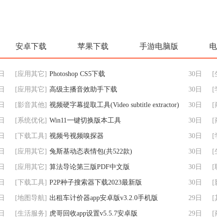
第一时
是一款方便浙江市民随时随
的安卓美图手机应用
立即下载
立即下载
到站信
地通过手机实现浙江医院预
一款全新推出的手机
班的到
约诊疗的移动软件，本软件
理软件，拥有图片美
消、返
凭借“浙江省预约诊疗平台”以
像美容、故事拼图、
及
图等多种实用功
安卓下载
苹果下载
手游电脑版
电
0日
[
应用其它
]
Photoshop CS5下载
30日
[
0日
[
应用其它
]
高级主播音效助手下载
30日
[
0日
[
影音其他
]
视频硬字幕提取工具(Video subtitle extractor)
30日
[
0日
[
系统优化
]
Win11一键切换版本工具
30日
[
0日
[
下载工具
]
视频号视频嗅探器
30日
[
0日
[
应用其它
]
兔斯基动态表情包(共522款)
30日
[
0日
[
应用其它
]
算法导论第三版PDF中文版
30日
[
0日
[
下载工具
]
P2P种子搜索器下载2023最新版
30日
[
0日
[
地图导航
]
出租车计价器app安卓版v3.2.0手机版
29日
[
0日
[
生活服务
]
虎哥回收app设置v5.5.7安卓版
29日
[