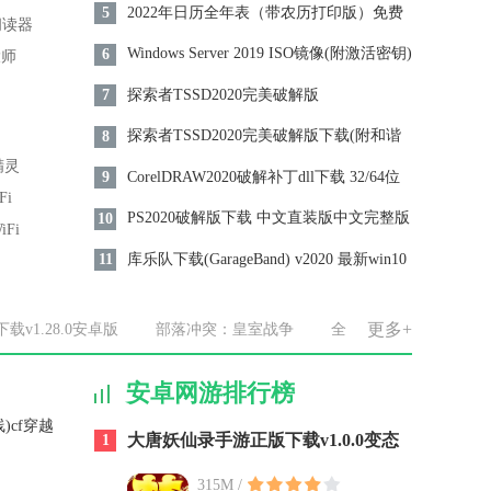
活密钥)下载
2022年日历全年表（带农历打印版）免费
5
阅读器
下载
Windows Server 2019 ISO镜像(附激活密钥)
6
大师
正式版
探索者TSSD2020完美破解版
7
探索者TSSD2020完美破解版下载(附和谐
8
精灵
补丁) 百度云资源免费下载
CorelDRAW2020破解补丁dll下载 32/64位
9
Fi
实用版下载
PS2020破解版下载 中文直装版中文完整版
10
Fi
库乐队下载(GarageBand) v2020 最新win10
11
版实用下载
更多+
v1.28.0安卓版
部落冲突：皇室战争
全
民枪战
(暂未上线)cf穿越火线手机版
安卓网游排行榜
)cf穿越
大唐妖仙录手游正版下载v1.0.0变态
1
版
版
315M /