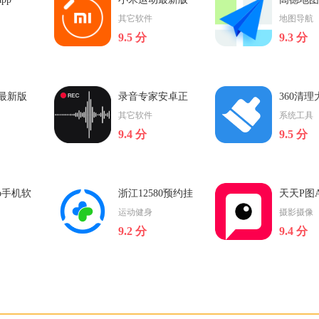
戏玩
录就能获取大量迷你币，游
见到热血传奇的身影
其它软件
地图导航
家的
戏玩法非常的多，可给用户
伙伴们们再次感
9.5 分
9.3 分
带来更好的体验，感兴趣就
下载吧。
小米运动最新版
高德地图AP
最新版
录音专家安卓正
360清
旗下最
小米运动app是一款小米公司
高德地图APP是一款
式版
版app
其它软件
系统工具
pp，
开发的小米健康和手环一体
手机地图导航工具。
9.4 分
9.5 分
使用，
的运动软件，能够帮你记录
能强大，不仅提供地
立即下载
立即下载
接手
一整天的运动情况。包括你
功能，还提供强大的
沉浸在
的各种步数和各种各样的卡
能，实时查看路况信
法自
路里消耗等，让你对自
划最佳驾车线路再
版
录音专家安卓正式版
360清理大师正式版
p手机软
浙江12580预约挂
天天P图A
千千静
【录音专家app介绍】录音专
【360清理大师app介
号手机端
运动健身
摄影摄像
服务平
家app v4.5.0是一款专业实用
清理大师app是一款
9.2 分
9.4 分
音乐资
的录音服务软件，软件支持
手机和手机内存清理
立即下载
立即下载
，摇
任意场合实时录音，支持将
的手机软件，用户下载
，用户
视频，音频，直播的声音内
理大师app，就可一
歌手，
容录制下来，减少噪音，音
机，释放内存空间，
件下载
浙江12580预约挂号手机
天天P图APP
音
质清晰，方便用户随时
运行得更加顺
端
准app
【浙江12580预约挂号app介
【天天P图APP简介
班信息
绍】浙江12580预约挂号APP
图APP是由腾讯最新