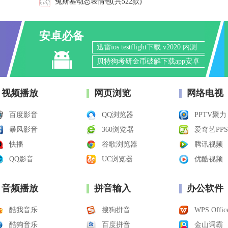
兔斯基动态表情包(共522款)
安卓必备
迅雷ios testflight下载 v2020 内测
版
贝特狗考研金币破解下载app安卓
版
筑龙学社app下载v2.3.0最新破解
版
海洛创意2020v1.2.61破解版
视频播放
网页浏览
网络电视
百度影音
QQ浏览器
PPTV聚力
暴风影音
360浏览器
爱奇艺PPS
快播
谷歌浏览器
腾讯视频
QQ影音
UC浏览器
优酷视频
音频播放
拼音输入
办公软件
酷我音乐
搜狗拼音
WPS Offic
酷狗音乐
百度拼音
金山词霸