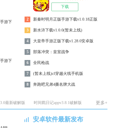
下载
火线手
2
新秦时明月正版手游下载v1.0.18正版
手游下
穿越火线
3
新水浒下载v1.0.0(暂未上线)
机上的穿
方重点
4
大皇帝手游正版下载v1.28.0安卓版
，3D炫
其境般
5
部落冲突：皇室战争
你来收
.0.0
天堂。
手游下
6
全民枪战
真正的
有着比
7
(暂未上线)cf穿越火线手机版
儿你可
一起探
8
奔跑吧兄弟4撕名牌大战
幻新天
手机游
.0.0
位
更多+
.3.0最新破解版
时间戳日记appv3.8.1破解版
款类传
以传奇
1
VMOS Pro破解版下载 V1.0.9 安卓最新版
用心重
安卓软件最新发布
家们在
都能够
APP