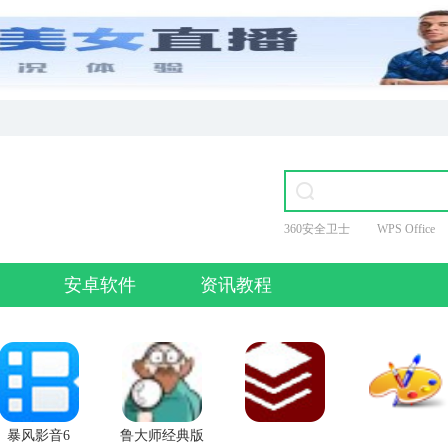
360安全卫士
WPS Office
爱奇艺
安卓软件
资讯教程
暴风影音6
鲁大师经典版