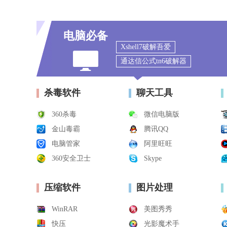
电脑必备
Xshell7破解吾爱
通达信公式tn6破解器
Excel2020
2022年日历全年表
杀毒软件
聊天工具
360杀毒
微信电脑版
金山毒霸
腾讯QQ
电脑管家
阿里旺旺
360安全卫士
Skype
压缩软件
图片处理
WinRAR
美图秀秀
快压
光影魔术手