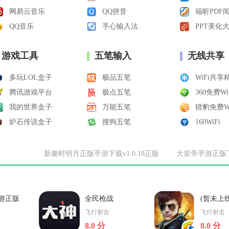
网易云音乐
QQ拼音
福昕PDF
QQ音乐
手心输入法
PPT美化
游戏工具
五笔输入
无线共享
多玩LOL盒子
极品五笔
WiFi共享
腾讯游戏平台
极点五笔
360免费Wi
我的世界盒子
万能五笔
猎豹免费Wi
炉石传说盒子
搜狗五笔
160WiFi
新秦时明月正版手游下载v1.0.18正版
大皇帝手游正版下载
游正版
全民枪战
(暂未上线
8.0安卓
火线手机
飞行射击
飞行射击
8.0 分
8.0 分