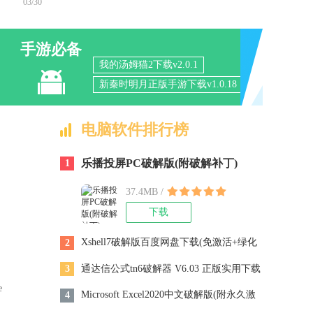
03/30
手游必备
我的汤姆猫2下载v2.0.1
新秦时明月正版手游下载v1.0.18
正版
永恒国度手游正版下载v1.0.0
死亡细胞汉化版下载v1.6(同步巨
电脑软件排行榜
人的崛起)
乐播投屏PC破解版(附破解补丁)
1
windows版绿色版
37.4MB /
下载
Xshell7破解版百度网盘下载(免激活+绿化
2
软件) 永久授权版
通达信公式tn6破解器 V6.03 正版实用下载
3
e
Microsoft Excel2020中文破解版(附永久激
4