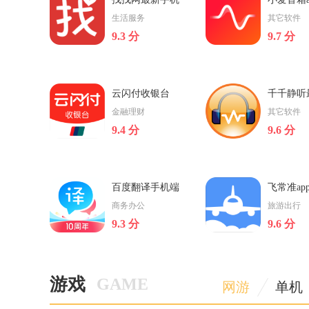
法，为游戏玩家们打造出了
容，多种多样培养游
版
生活服务
其它软件
一个不一样的武林。
法，也是达到游戏玩
9.3 分
9.7 分
找找网最新手机版
小爱音箱app
云闪付收银台
千千静听
找找网app是一款专业的综合
小爱音箱app是由小米
2022最新版
金融理财
其它软件
便民服务平台，在这里汇集
新发布的一款手机智能a
9.4 分
9.6 分
了多方面的服务，可以帮助
搭配小米AI智能音响
立即下载
立即下载
用户找到合适的住所、工
用户可以使用蓝牙连
作，除此之外，还有不同的
机、IPad播放音乐，
便民服务项目，在这里不出
3D音乐的怀抱中无
云闪付收银台2022最新版
千千静听最新
百度翻译手机端
飞常准ap
【云闪付收银台app介绍】云
【千千静听app介绍】
件下载
商务办公
旅游出行
闪付收银台app是一款由中国
听app是一款在线音乐
9.3 分
9.6 分
银联官方打造的高效、便捷
台，平台汇集了海量
立即下载
立即下载
的手机收银软件，为用户提
源，包含流行，古典
供了收银、资金管理、报表
滚，民谣等多种曲风
查询等全方位的功能；软件
可以通过搜索歌曲或
百度翻译手机端
飞常准app手机软
还开通了语音播
找到自己想听的
游戏
GAME
网游
单机
【百度翻译app介绍】百度翻
【飞常准app介绍】飞常
译app是一款手机智能翻译软
是一款专业的飞机航