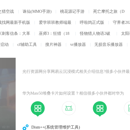
之猎空战
诛仙(MMO手游)
桃花源记手游
死亡摩托之旅（D
游
射避难所游戏
少年围棋AI手游
eathMoto）
找找网最新手机版
爱学班班教师端最
呼啦鸽正式版
守界者20
360清理大师正式
新版
百度手机卫士正式
《刺客信条：大革
巫师3：狂猎（18
怪物猎人物语2破
太阳
版app
版2022
命》下载 v1.5
炼金术士柯蕾特:
DLC+石之心+血
实况足球2021PC
灭之翼中文版下载
v20
U启动
cf辅助工具
搜片神器
vr播放器
无损音乐播放器
精华炼成物语下载
与酒）下载
版下载(eFootball P
免Steam版应用下
版
附全cg存档 PC版
ES 2021) 免Steam
载
中文完整版
光行资源网分享网易云沉浸模式相关介绍信息?很多小伙伴最
在网易云音乐切换音效的时候发现，界面多了个“网易沉浸声
选项，这就是网易新上线的一种音效了。那 ...
华为Mate50堆叠卡片如何设置？相信很多小伙伴都对华为
Mate50的堆叠卡片功能十分感兴趣，能够为用户们带来更加
利的手机使用体验。接下来就让小编为你详细讲解一下华为
Mate ...
Dism++(系统管理维护工具)