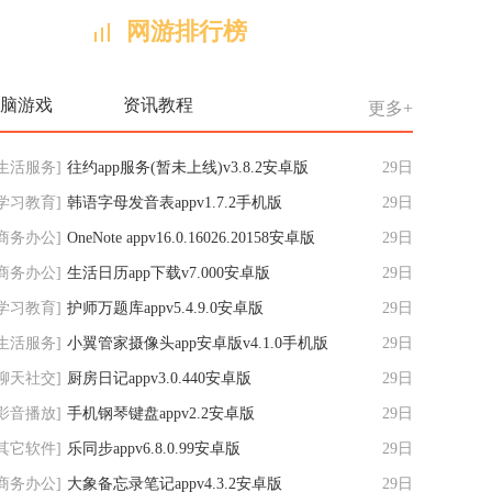
，它是
网游排行榜
图片处
化、人
趣味多
能
脑游戏
资讯教程
更多+
生活服务
]
往约app服务(暂未上线)v3.8.2安卓版
29日
学习教育
]
韩语字母发音表appv1.7.2手机版
29日
商务办公
]
OneNote appv16.0.16026.20158安卓版
29日
商务办公
]
生活日历app下载v7.000安卓版
29日
学习教育
]
护师万题库appv5.4.9.0安卓版
29日
生活服务
]
小翼管家摄像头app安卓版v4.1.0手机版
29日
聊天社交
]
厨房日记appv3.0.440安卓版
29日
影音播放
]
手机钢琴键盘appv2.2安卓版
29日
其它软件
]
乐同步appv6.8.0.99安卓版
29日
商务办公
]
大象备忘录笔记appv4.3.2安卓版
29日