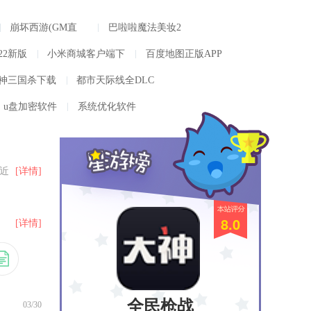
崩坏西游(GM直
巴啦啦魔法美妆2
充)手游免费版
安卓版最新版
22新版
小米商城客户端下
百度地图正版APP
载最新版
神三国杀下载
都市天际线全DLC
21 单机版完整
整合版网盘下载
u盘加密软件
系统优化软件
正版完整版
近
[详情]
”的
8.0
[详情]
便
全民枪战
03/30