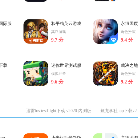
下载
全民枪战
(暂未上线)cf穿越
国际服
和平精英云游戏
永恒国度
机版
一款十
本站提供全民枪战安卓版下
cf穿越火线安卓版,cf
4
绿色版下载
载v1.0.0
其它游戏
角色扮演
游戏。
载，全民枪战安卓版是一款
手机版 for 安卓版手
9.7 分
9.4 分
题，融
手机射击精品游戏，全民枪
越火线，穿越火线官
立即下载
立即下载
格的作
战作为国内首款FPS射击网络
推出的手机枪战游戏
玩家们
手机游戏，我们可以在它的
酷画面，带给你身临
色的三
身上看到很多《穿越火线》
的体验。超多名枪等
下载
和平精英云游戏绿色版下
永恒国度手游下载v1
。
的影子，当然不能和cf相提并
集，一个武器控的
下载
迷你世界测试服
裁决之地
载
以末日
和平精英云游戏手游版是一
永恒国度是一款极其
论，毕竟手机和电脑硬件就
正式版下载
载v1.0.0
模拟经营
角色扮演
枪战类
款由腾讯和平精英推出的游
奇幻动作类游戏，它
不一样总的还是不错的游
9.6 分
9.2 分
引擎，
戏客户端，该版本对用户的
较丰富的情节，在这
戏。可以试试。
立即下载
立即下载
真正巨
配置要求不高，且内存空间
以与众多的游戏玩家
复原了
较小，尤其合适学生机应
寻这一唯美意境的奇
的自然
用，并且感受和安裝普通版
地。永恒国度破解版
.6
迷你世界测试服正式版下
裁决之地手游下载v1
们
本是一样的，不容易卡屏也
戏，早已被多方
载
迅雷ios testflight下载 v2020 内测版
筑龙学社app下载v2
机科技
迷你世界测试服官方版是一
裁决之地游戏版是一
不会让手机发烫哦，直接qq
开发设
款体验感非常不错的迷你世
奇的手游，手机游戏
或者微信帐号登陆就可以，
粉笔法考app百度云资源下载v202
姿势
界游戏，这款游戏和正式比
端游为原型，开展了
欢迎喜欢的来下载。
立即下载
立即下载
它极致
较的话，优势在于可提前体
设开发设计，游戏玩
情节內
验游戏感受和最新玩法，登
游戏里面的任何地方
pp
小米运动最新版
高德地图