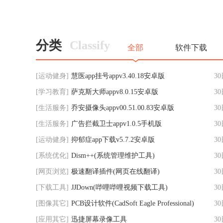
件，支持中文、英语、日
查询软件，方便用户
立即下载
立即下载
语、韩语、泰语、西班牙语
间查询到所坐航班的
等多个热门语言在线翻译，
息，提前了解飞机航
支持手动输入翻译，也支持
达、起飞、延误、取
分类
Classify
拍照翻译，让翻译
航、备降等各种
全部
软件下载
[
运动健身
]
慧医app挂号appv3.40.18安卓版
3
[
学习教育
]
萨克斯大师appv8.0.15安卓版
3
[
生活服务
]
乔安摄像头appv00.51.00.83安卓版
3
[
生活服务
]
广告拦截卫士appv1.0.5手机版
3
[
运动健身
]
抑郁症app下载v5.7.2安卓版
3
[
系统优化
]
Dism++(系统管理维护工具)
3
[
网页浏览
]
极速翻译插件(网页在线翻译)
3
[
下载工具
]
JJDown(哔哩哔哩视频下载工具)
3
[
图像其它
]
PCB设计软件(CadSoft Eagle Professional)
3
[
应用其它
]
迅捷屏幕录像工具
3