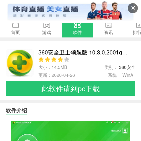
✕
首页
游戏
软件
资讯
排
360安全卫士领航版 10.3.0.2001g电脑版
大小：14.5MB
类别：
360安全
更新：2020-04-26
系统： WinAll
此软件请到pc下载
软件介绍