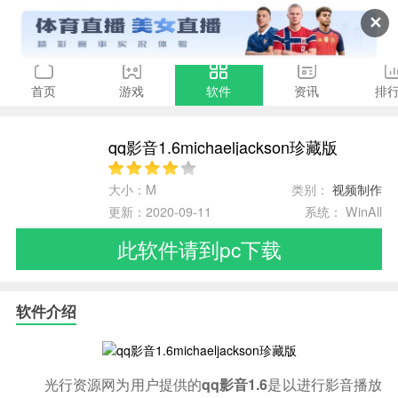
✕
首页
游戏
软件
资讯
排
qq影音1.6michaeljackson珍藏版
大小：M
类别：
视频制作
更新：2020-09-11
系统： WinAll
此软件请到pc下载
软件介绍
光行资源网为用户提供的
qq影音1.6
是以进行影音播放