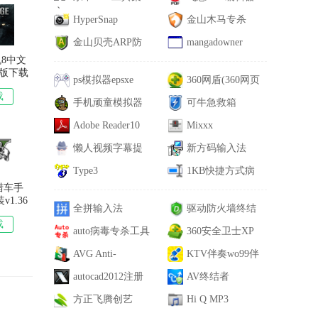
HyperSnap
金山木马专杀
金山贝壳ARP防
mangadowner
8中文
火墙
版下载
ps模拟器epsxe
360网盾(360网页
版实用
载
手机顽童模拟器
防火墙)
可牛急救箱
Adobe Reader10
Mixxx
懒人视频字幕提
新方码输入法
取工具
Type3
1KB快捷方式病
猎车手
毒专杀
v1.36
全拼输入法
驱动防火墙终结
载
auto病毒专杀工具
者
360安全卫士XP
AVG Anti-
版
KTV伴奏wo99伴
Spyware
autocad2012注册
奏盒
AV终结者
机
方正飞腾创艺
Hi Q MP3