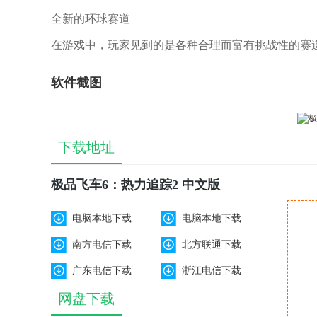
全新的环球赛道
在游戏中，玩家见到的是各种合理而富有挑战性的赛
形组成，并设有难度不一的弯道。许多赛道还有许多
软件截图
真实细致的效果
游戏采用了多种图像处理技术。全新的动态光影效果
员进行的声音采集和制作工作。加速减速时引擎的变
下载地址
极品飞车6：热力追踪2 中文版
电脑本地下载
电脑本地下载
南方电信下载
北方联通下载
广东电信下载
浙江电信下载
网盘下载