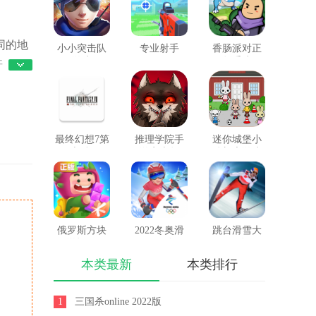
同的地
小小突击队
专业射手
香肠派对正
FRAG
游戏
版手戏
开
专业人
最终幻想7第
推理学院手
迷你城堡小
一士兵app
游安卓版
镇新房游戏
俄罗斯方块
2022冬奥滑
跳台滑雪大
环游记2022
雪冒险
冒险
SkiJumpingPro
（OlympicGamesJam2022）
本类最新
本类排行
安卓版
1
三国杀online 2022版