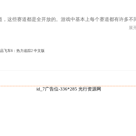
道，这些赛道都是全开放的。游戏中基本上每个赛道都有许多不
展
不引人注意的捷径可走，找到这些捷径可以缩短比赛用时。
和真实反射特性赋予了跑车和赛道以生命。在声音方面，则是由
化、刹车声以及赛道边的鸟鸣声都清晰可闻。
id_7广告位-336*285 光行资源网