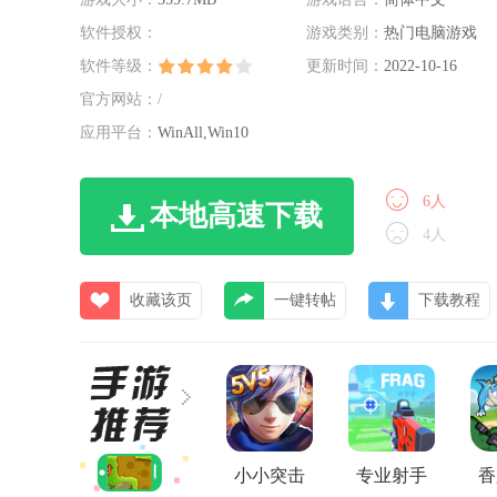
软件授权：
游戏类别：
热门电脑游戏
软件等级：
更新时间：
2022-10-16
官方网站：/
应用平台：
WinAll,Win10
6
人
本地高速下载
4
人
收藏该页
一键转帖
下载教程
小小突击
专业射手
香