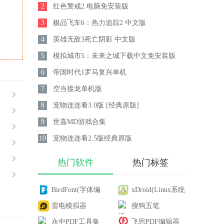
2
红色警戒2 电脑免安装版
3
极品飞车6：热力追踪2 中文版
4
英雄无敌3死亡阴影 中文版
5
模拟城市5：未来之城下载中文免安装版
6
帝国时代1罗马复兴单机
7
空当接龙单机版
8
宠物连连看3.0版 [经典原版]
9
世嘉MD游戏合集
10
宠物连连看2.5版经典原版
热门软件
热门标签
BirdFont(字体编
xDroid(Linux系统
辑器)
雷电模拟器
安卓模拟器)
搜狗五笔
永中PDF工具集
飞思PDF编辑器