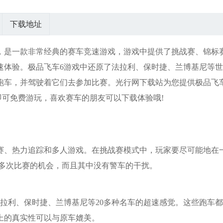
版手戏
第一士兵
手游安卓
小镇新房
块
app
2
版
游戏
下载地址
一，是一款非常经典的赛车竞速游戏，游戏中提供了挑战赛、锦标
速体验。极品飞车6游戏中还原了法拉利、保时捷、兰博基尼等
跑车，并驾驶着它们去参加比赛。光行网下载站为您提供极品飞
即可免费游玩，喜欢赛车的朋友可以下载体验哦!
赛、热力追踪和多人游戏。在挑战赛模式中，玩家要尽可能地在
有多次比赛的机会，而且其中没有警车的干扰。
拉利、保时捷、兰博基尼等20多种名车的超速感觉。这些跑车
上的真实性可以与原车媲美。