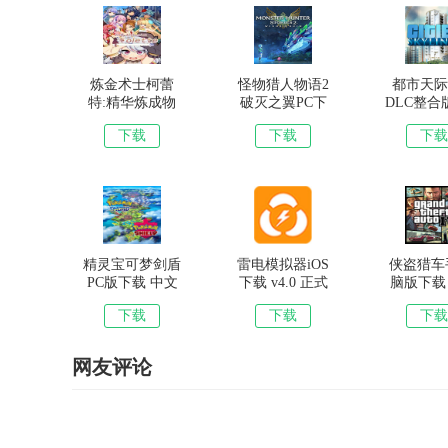
炼金术士柯蕾
怪物猎人物语2
都市天际
特:精华炼成物
破灭之翼PC下
DLC整合
语下载 附全cg
载 中文版下载
下载 正
下载
下载
下载
存档 PC版中文
版
完整版
极品飞车6破解版游戏特色
精灵宝可梦剑盾
雷电模拟器iOS
侠盗猎车
·22种令人垂涎的外国顶级跑车。12条赛道加各种镜
PC版下载 中文
下载 v4.0 正式
脑版下载
版下载
版下载
无删减版
下载
下载
下载
·炽热的速度--驾驶赛车躲避障碍、用200公里以上的
载
·多种可供选择的模式，包括挑战赛、闪电追踪和锦标
网友评论
·通过60多种比赛事件获得各种比赛奖励，难道你不
·动态光影效果、真实材质反射和动态的驾驶员使一