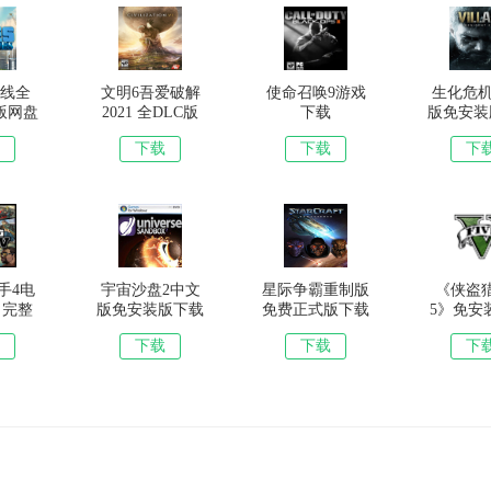
线全
文明6吾爱破解
使命召唤9游戏
生化危机
版网盘
2021 全DLC版
下载
版免安装
版完整
下载
未删减
下载
下载
下
手4电
宇宙沙盘2中文
星际争霸重制版
《侠盗
象变形赛道，一些赛道甚至有12公里长。
 完整
版免安装版下载
免费正式版下载
5》免安装
正版下
下载
下载
下
时速躲避警车的追捕。
赛。
想拥有一辆新车和一条新跑道吗?
切行动都如同真实世界。