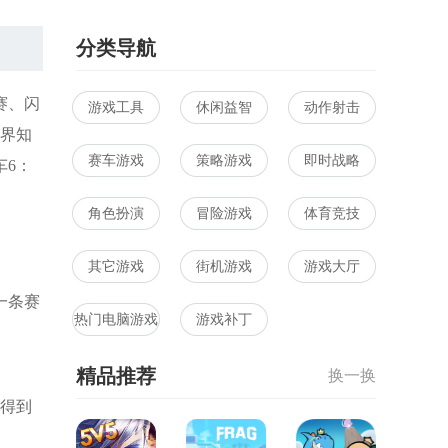
环游记
滑雪冒险
大冒险
车
022
SkiJumpingPro
(TürkPolisArabaOyunu
（OlympicGamesJam2022）
安卓版
安卓版
分类导航
赛、闪
游戏工具
休闲益智
动作射击
世界知
赛车游戏
策略游戏
即时战略
车6：
角色扮演
冒险游戏
体育竞技
其它游戏
街机游戏
游戏大厅
一条赛
热门电脑游戏
游戏补丁
精品推荐
换一换
都得到