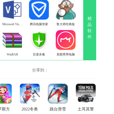
精
Microsoft Visio2019
腾讯电脑管家
鲁大师经典版
品
软
件
WinRAR
百度杀毒
美图秀秀电脑
分享到：
罗斯方
2022冬奥
跳台滑雪
土耳其警