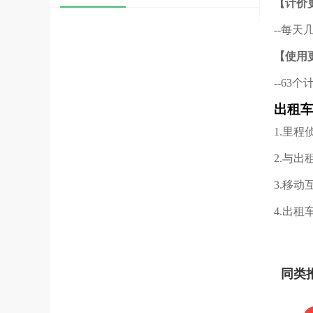
【计价
--每
【使用
--63
出租车
1.里程
2.与
3.移
4.出
同类