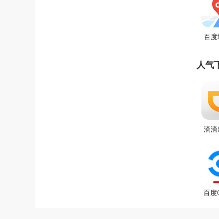
百度
版
人气
滴滴
司
百度Ca
v6