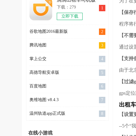
为了在
下载：279
1
【保存
立即下载
程序将
谷歌地图2016最新版
2
【不需
腾讯地图
3
通过设
【支持
掌上公交
4
由于北
高德导航安卓版
5
【过滤g
百度地图
6
gps
奥维地图 v8.4.3
7
出租车
温州轨道app正式版
8
【设置
--5个
在线小游戏