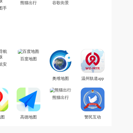
熊猫出行
谷歌街景
图手
版
百度地图
航安
版
奥维地图
温州轨道app
v8.4.3
正式版
熊猫出行
地图
高德地图
警民互动
10正式
2021年手机
v2.5.2
导航