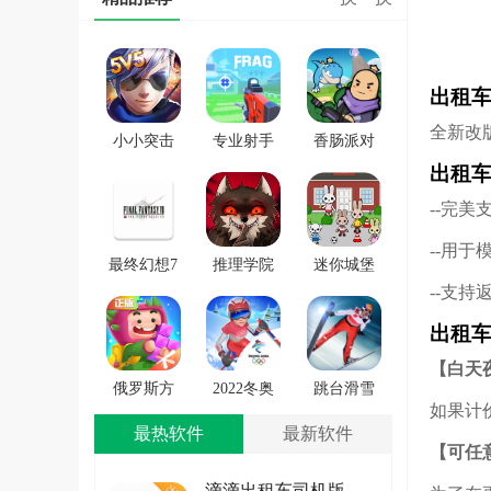
出租
全新改
小小突击
专业射手
香肠派对
队游戏
FRAG
正版手戏
出租车
--完
--用
最终幻想7
推理学院
迷你城堡
--支
第一士兵
手游安卓
小镇新房
app
版
游戏
出租车
【白天
俄罗斯方
2022冬奥
跳台滑雪
如果计
块环游记
滑雪冒险
大冒险
最热软件
最新软件
2022
（OlympicGamesJam2022）
SkiJumpingPro
【可任
安卓版
滴滴出租车司机版