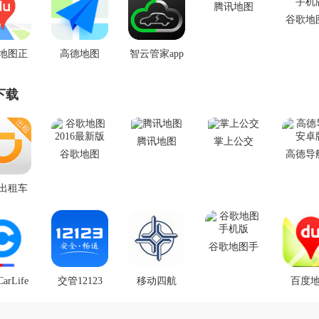
腾讯地图
谷歌地
机
地图正
高德地图
智云管家app
APP
APP
下载
腾讯地图
掌上公交
谷歌地图
高德导
2016最新版
卓
出租车
机版
谷歌地图手
机版
rLife
交管12123
移动四航
百度
.4.4
v2.4.9安卓版
v3.14.0
v15.4.
版