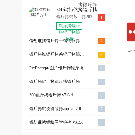
拷锟斤拷
拷锟斤拷
锟
环锟轿硷
秸ｏ拷
锟斤拷
360锟街伙拷锟斤拷
拷2022
OlympicGamesJam2022
SkiJumpingPro
士
锟斤拷锟截ｏ拷203
1
锟斤拷
锟斤拷卓
锟斤拷锟斤
锟斤拷
拷锟斤拷锟
斤拷
锟劫讹拷锟斤拷士锟街伙拷锟斤拷
2
Last
锟斤拷蜘锟斤拷杀锟斤拷锟斤拷锟斤拷锟窖革拷锟窖帮拷v2020锟斤拷色锟狡斤拷锟�
3
斤拷
锟斤
PicEncrypt(图片锟斤拷锟斤拷)v1.032 锟斤拷卓锟斤拷
4
v4.3
锟斤拷锟斤拷锟斤拷锟斤拷锟绞� v1.12
5
斤拷
360锟斤拷锟斤拷 v7.6.4
6
锟斤拷锟侥管硷拷app v8.7.0 锟斤拷卓锟斤拷
7
锟劫讹拷锟绞号管硷拷 v3.3.8
8