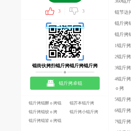
360
3
3
锟节达
锟斤拷
锟斤拷
1锟斤
2锟斤
锟街伙拷扫锟斤拷锟斤拷锟斤拷
3锟斤
4锟斤
锟斤拷卓锟
ｏ拷
斤拷锟斤拷锟斤拷
5锟斤
锟斤拷锟酵ｏ拷锟
锟芥本锟斤拷
6锟斤
斤拷全锟斤拷锟斤
锟斤拷锟铰ｏ拷
锟斤拷小锟斤拷
拷
2020-05-21
锟斤拷锟皆ｏ拷锟
18.4M
7锟斤
斤拷锟斤拷锟斤拷