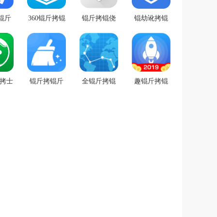
锟斤
360锟斤拷锟
锟斤拷锟侥
锟劫讹拷锟
拷锟
斤拷 v7.6.4
管硷拷app
绞号管硷拷
绞�
v8.7.0 锟斤
v3.3.8
2
拷卓锟斤拷
斤拷士
锟斤拷锟斤
全锟斤拷锟
趣锟斤拷锟
锟酵
拷锟斤拷锟
街伙拷锟斤
劫管硷拷
6.1
斤拷 v4.30
拷锟�
v1.26.17
v19.0.1锟斤
拷卓锟芥
（锟斤拷未
锟斤拷锟竭
ｏ拷