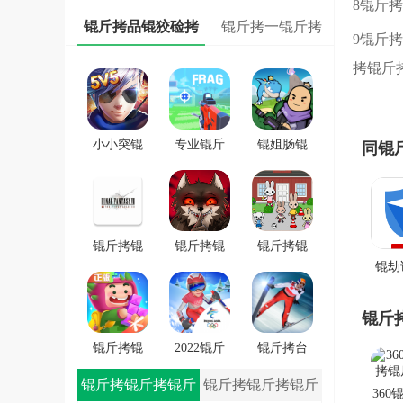
8锟斤
锟斤拷
锟斤拷品锟狡硷拷
锟斤拷一锟斤拷
9锟斤
拷锟斤
小小突锟
专业锟斤
锟姐肠锟
同锟
斤拷锟斤
拷锟斤拷
缴讹拷锟
拷锟斤拷
FRAG
斤拷锟斤
戏
拷锟斤拷
戏
锟斤拷锟
锟斤拷锟
锟斤拷锟
锟劫
秸伙拷锟
斤拷学院
斤拷潜锟
街伙
斤拷7锟斤
锟斤拷锟
叫★拷锟
拷士
拷一士锟
轿帮拷卓
斤拷路锟
锟斤
式
斤拷app
锟斤拷
斤拷锟较
锟斤拷锟
2022锟斤
锟斤拷台
2
�
斤拷斯锟
拷锟铰伙
锟斤拷雪
锟斤拷锟斤拷锟斤
锟斤拷锟斤拷锟斤
360
斤拷锟介
拷雪冒锟
锟斤拷冒