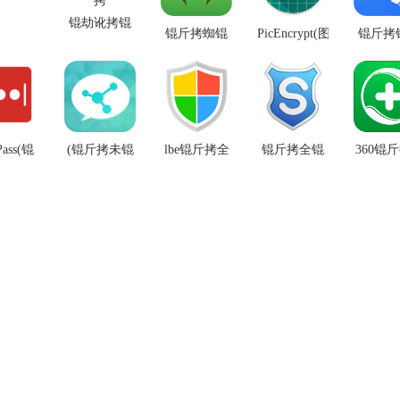
斤拷士
锟劫讹拷锟
锟斤拷蜘锟
PicEncrypt(图
锟斤拷
斤拷士锟街
斤拷杀锟斤
片锟斤拷锟
拷锟斤
伙拷锟斤拷
拷锟斤拷锟
斤拷)v1.032
斤拷锟
斤拷锟窖革
锟斤拷卓锟
v1.1
拷锟窖帮拷
斤拷
Pass(锟
(锟斤拷未锟
v2020锟斤拷
lbe锟斤拷全
锟斤拷全锟
360锟
锟斤拷
斤拷锟斤拷)i
色锟狡斤拷
锟斤拷师锟
杰硷拷
锟斤拷
拷锟�)
锟截伙拷锟
斤拷锟截帮
锟�
v6.9.0
帮拷 v8.
.1507 锟
斤拷锟斤拷
拷装
卓锟斤
锟斤拷
v6.1.2563锟
拷
V1.2.0
斤拷root锟斤
拷