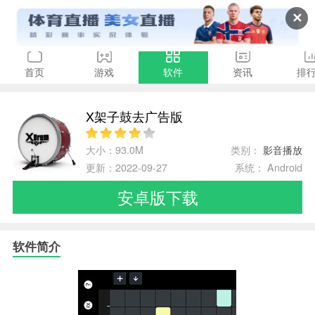
✕
首页
游戏
软件
资讯
排
X架子鼓去广告版
大小：93.0M
类别：
影音播放
更新：2022-09-27
系统： Android
安卓版下载
软件简介